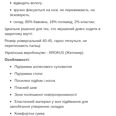
відводять вологу;
зручно фіксуються на нозі, не пережимають, не
зісковзують;
склад: 80% бавовна, 18% поліамід, 2% еластан;
Ідеальне рішення для тих, хто змушений довго ходити в
закритому взутті.
Розмір універсальний 40-45, гарно тягнуться, не
перетискають пальці.
Українська виробництво - KROKUS (Житомир).
Особливості:
Підтримка ахілесового сухожилля
Підтримка стопи
Посилені підйом і носок
Плаский шов
Зони поліпшеної повітропроникності
Еластичний матеріал у зоні підіймання для
запобігання утворенню складок
Комфортна гумка