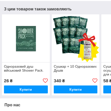
З цим товаром також замовляють
Одноразовий душ
Сушкар + 10 Одноразових
Сушк
військовий Shower Pack.
Душів
осуш
для 
(пор
26
340
58
₴
₴
Купити
Купити
Про нас