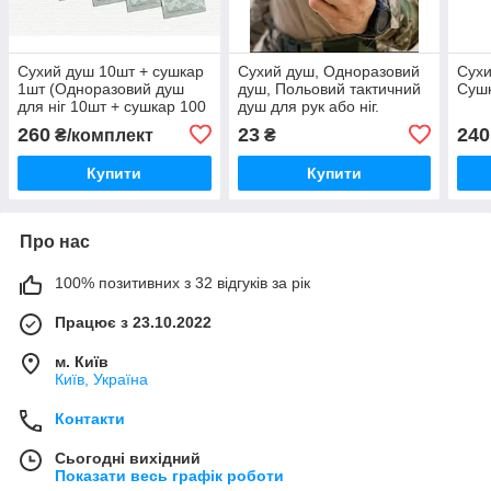
Сухий душ 10шт + сушкар
Сухий душ, Одноразовий
Сухи
1шт (Одноразовий душ
душ, Польовий тактичний
Сушк
для ніг 10шт + сушкар 100
душ для рук або ніг.
мл)
260
23
240
₴/комплект
₴
Купити
Купити
Про нас
100% позитивних з 32 відгуків за рік
Працює з 23.10.2022
м. Київ
Київ, Україна
Контакти
Сьогодні вихідний
Показати весь графік роботи