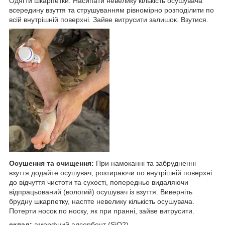
Одягти шкарпетки. Насипати невелику кількість осушувача
всередину взуття та струшуванням рівномірно розподілити по
всій внутрішній поверхні. Зайве витрусити залишок. Взутися.
Осушення та очищення:
При намоканні та забрудненні
взуття додайте осушувач, розтираючи по внутрішній поверхні
до відчуття чистоти та сухості, попередньо видаляючи
відпрацьований (вологий) осушувач із взуття. Виверніть
брудну шкарпетку, наспте невелику кількість осушувача.
Потерти носок по носку, як при пранні, зайве витрусити.
склад:
аморфний адсорбент (SiO2).