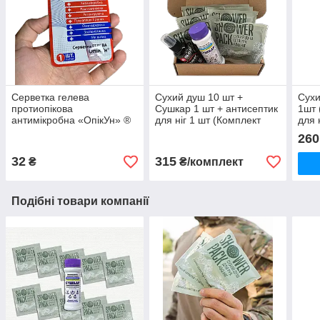
Серветка гелева
Сухий душ 10 шт +
Сухи
протиопікова
Сушкар 1 шт + антисептик
1шт 
антимікробна «ОпікУн» ®
для ніг 1 шт (Комплект
для 
(5х5 см) - 1 шт.
здорові ноги)
мл)
260
32
315
₴
₴/комплект
Подібні товари компанії